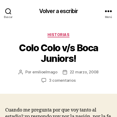
Volver a escribir
Buscar
Menú
Categorías
HISTORIAS
Colo Colo v/s Boca
Juniors!
Por
emilioelmago
22 marzo, 2008
Autor
Fecha
de
de
en
3 comentarios
la
la
Colo
entrada
entrada
Colo
v/s
Boca
Juniors!
Cuando me pregunta por que voy tanto al
estadio? yo respondo voy por la pasión, por la fe