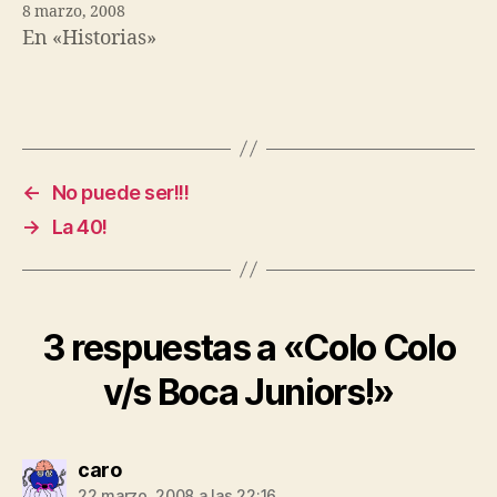
8 marzo, 2008
En «Historias»
←
No puede ser!!!
→
La 40!
3 respuestas a «Colo Colo
v/s Boca Juniors!»
dice:
caro
22 marzo, 2008 a las 22:16