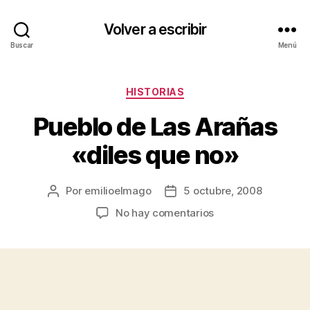
Volver a escribir
Buscar
Menú
Categorías
HISTORIAS
Pueblo de Las Arañas
«diles que no»
Por
emilioelmago
5 octubre, 2008
Autor
Fecha
de
de
en
No hay comentarios
la
la
Pueblo
entrada
entrada
de
Las
Arañas
«diles
que