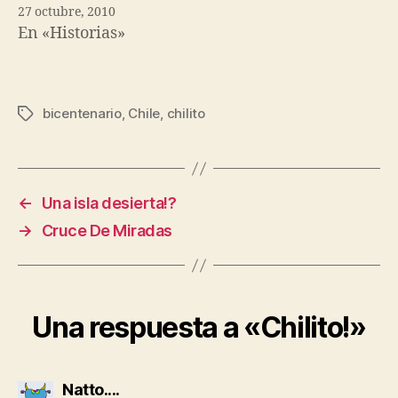
27 octubre, 2010
En «Historias»
bicentenario
,
Chile
,
chilito
Etiquetas
←
Una isla desierta!?
→
Cruce De Miradas
Una respuesta a «Chilito!»
dice:
Natto....