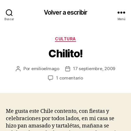
Volver a escribir
Buscar
Menú
Categorías
CULTURA
Chilito!
Por
emilioelmago
17 septiembre, 2009
Autor
Fecha
de
de
en
1 comentario
la
la
Chilito!
entrada
entrada
Me gusta este Chile contento, con fiestas y
celebraciones por todos lados, en mi casa se
hizo pan amasado y tartalétas, mañana se