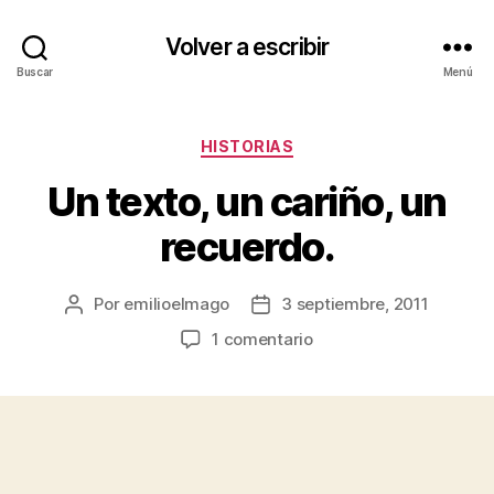
Volver a escribir
Buscar
Menú
Categorías
HISTORIAS
Un texto, un cariño, un
recuerdo.
Por
emilioelmago
3 septiembre, 2011
Autor
Fecha
de
de
en
1 comentario
la
la
Un
entrada
entrada
texto,
un
cariño,
un
recuerdo.