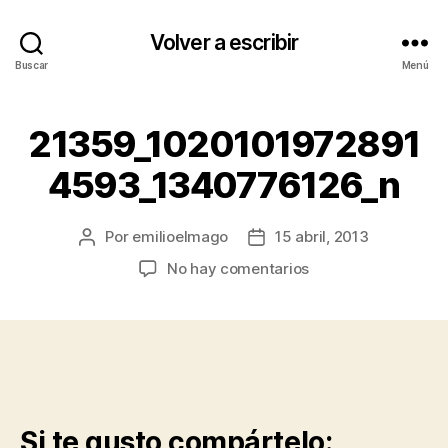
Volver a escribir
Buscar
Menú
21359_1020101972891
4593_1340776126_n
Por
emilioelmago
15 abril, 2013
Autor
Fecha
de
de
en
No hay comentarios
la
la
21359_1020101972
entrada
entrada
Si te gusto compártelo: