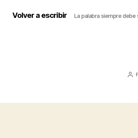
Volver a escribir
La palabra siempre debe s
Aut
de
la
ent