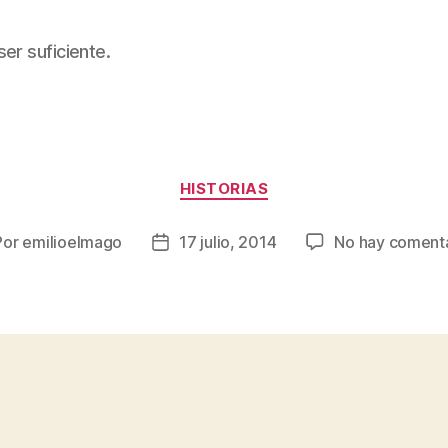
er suficiente.
Categorías
HISTORIAS
Por
emilioelmago
17 julio, 2014
No hay coment
or
Fecha
de
la
rada
entrada