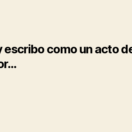
 escribo como un acto d
or…