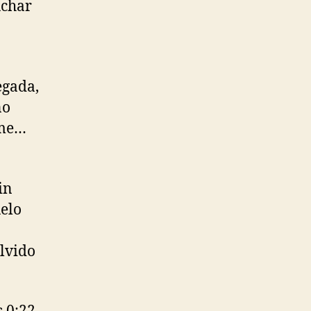
uchar
egada,
no
rme…
in
elo
lvido