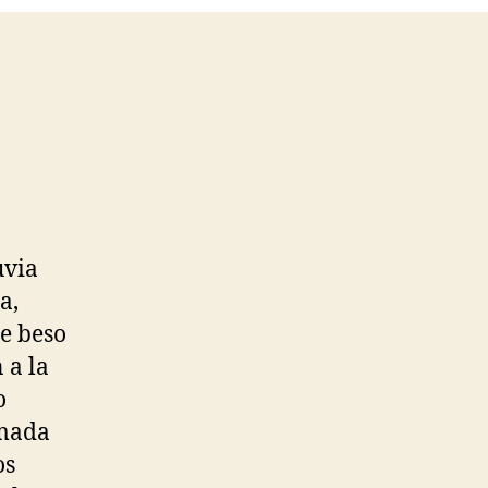
uvia
a,
se beso
 a la
o
amada
os