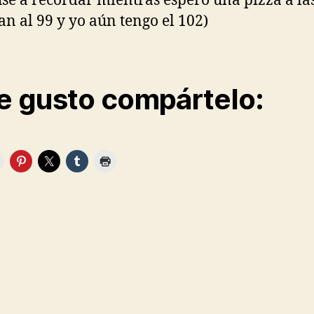
se a recordar mientras espero una pizza a la
an al 99 y yo aún tengo el 102)
te gusto compártelo: