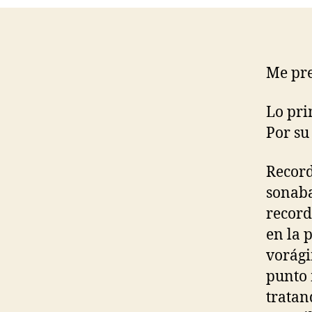
Me pr
Lo pri
Por su
Record
sonaba
record
en la 
vorági
punto
tratan