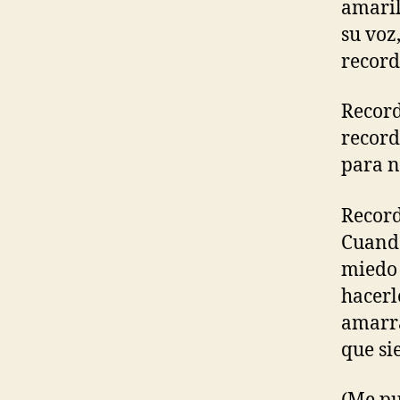
amaril
su voz
recor
Record
record
para n
Recor
Cuando
miedo 
hacerl
amarra
que si