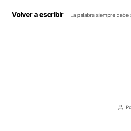
Volver a escribir
La palabra siempre debe s
P
Auto
de
la
entr