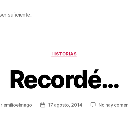
er suficiente.
Categorías
HISTORIAS
Recordé…
or
emilioelmago
17 agosto, 2014
No hay comen
r
Fecha
de
la
ada
entrada