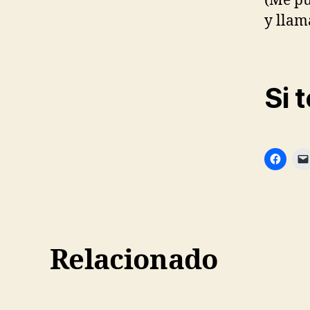
(Me pu
y llam
Si 
Relacionado