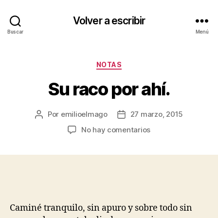
Volver a escribir
Buscar
Menú
Categorías
NOTAS
Su raco por ahí.
Por
emilioelmago
27 marzo, 2015
Autor
Fecha
de
de
en
No hay comentarios
la
la
Su
entrada
entrada
raco
por
ahí.
Caminé tranquilo, sin apuro y sobre todo sin