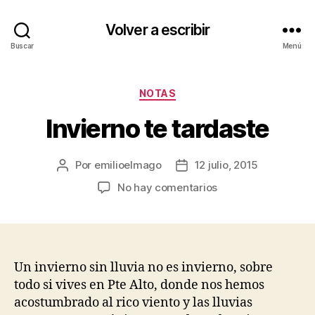
Volver a escribir
Buscar
Menú
Categorías
NOTAS
Invierno te tardaste
Por
emilioelmago
12 julio, 2015
Autor
Fecha
de
de
en
No hay comentarios
la
la
Invierno
entrada
entrada
te
tardaste
Un invierno sin lluvia no es invierno, sobre
todo si vives en Pte Alto, donde nos hemos
acostumbrado al rico viento y las lluvias