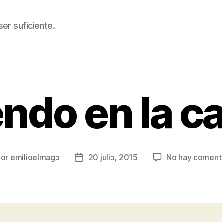
er suficiente.
endo en la ca
Por
emilioelmago
20 julio, 2015
No hay coment
or
Fecha
de
la
rada
entrada