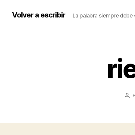
Volver a escribir
La palabra siempre debe s
ri
Aut
de
la
ent