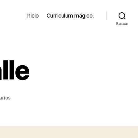
Inicio
Curriculum mágico!
Buscar
lle
en
arios
riendo
en
la
calle