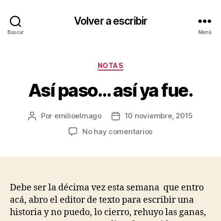
Volver a escribir
Buscar
Menú
Categorías
NOTAS
Así paso… así ya fue.
Por
emilioelmago
10 noviembre, 2015
Autor
Fecha
de
de
en
No hay comentarios
la
la
Así
entrada
entrada
paso…
así
ya
fue.
Debe ser la décima vez esta semana que entro
acá, abro el editor de texto para escribir una
historia y no puedo, lo cierro, rehuyo las ganas,