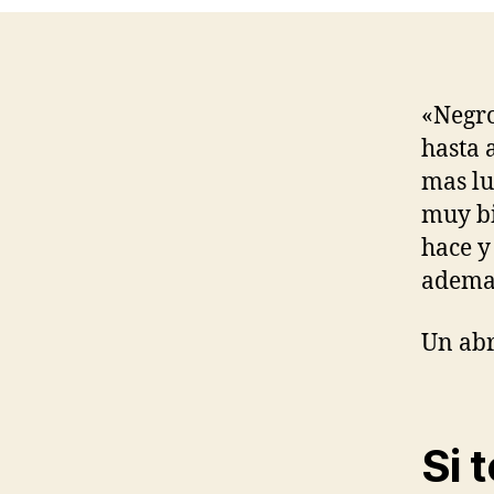
«Negro
hasta 
mas lu
muy bi
hace y
ademas
Un abr
Si 