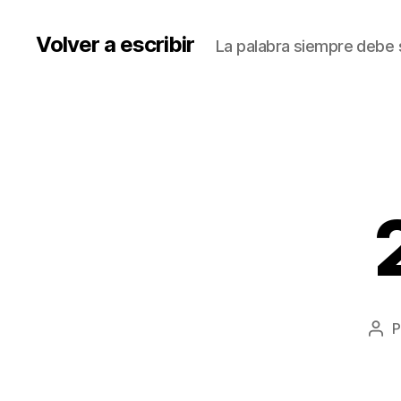
Volver a escribir
La palabra siempre debe s
P
Aut
de
la
ent