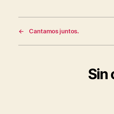
←
Cantamos juntos.
Sin