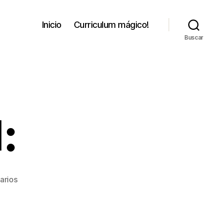
Inicio
Curriculum mágico!
Buscar
:
en
arios
2
Enero
2011: