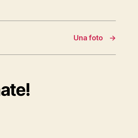
Una foto
→
ate!