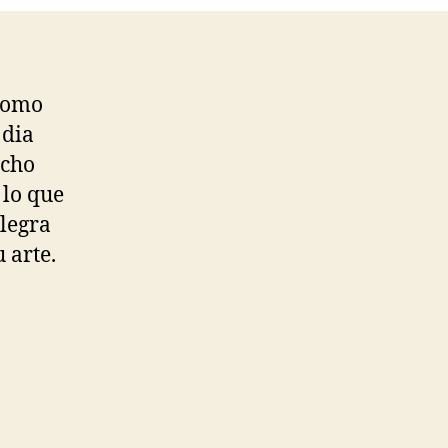
 como
 dia
echo
 lo que
legra
 arte.