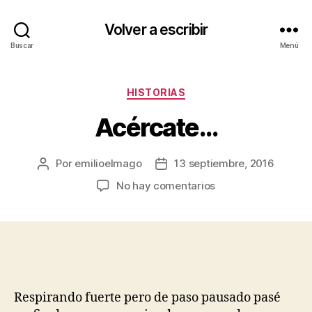
Volver a escribir
Buscar
Menú
Categorías
HISTORIAS
Acércate…
Por
emilioelmago
13 septiembre, 2016
Autor
Fecha
de
de
en
No hay comentarios
la
la
Acércate…
entrada
entrada
Respirando fuerte pero de paso pausado pasé