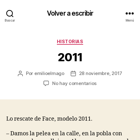
Volver a escribir
Buscar
Menú
Categorías
HISTORIAS
2011
Por
emilioelmago
28 noviembre, 2017
Autor
Fecha
de
de
en
No hay comentarios
la
la
2011
entrada
entrada
Lo rescate de Face, modelo 2011.
– Damos la pelea en la calle, en la pobla con