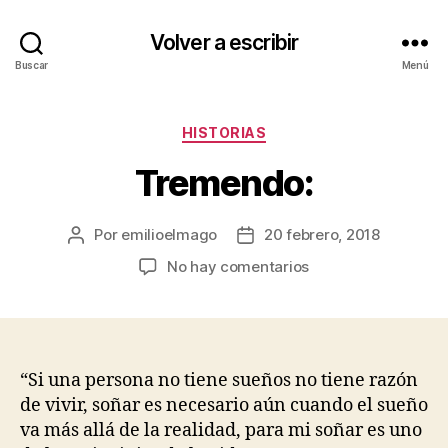
Volver a escribir
Buscar
Menú
Categorías
HISTORIAS
Tremendo:
Por
emilioelmago
20 febrero, 2018
Autor
Fecha
de
de
en
No hay comentarios
la
la
Tremendo:
entrada
entrada
“Si una persona no tiene sueños no tiene razón
de vivir, soñar es necesario aún cuando el sueño
va más allá de la realidad, para mi soñar es uno