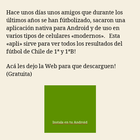
entrada
entrada
para
Android!
Hace unos días unos amigos que durante los
fútbol
últimos años se han fútbolizado, sacaron una
chileno
aplicación nativa para Android y de uso en
varios tipos de celulares «modernos». Esta
«apli» sirve para ver todos los resultados del
fútbol de Chile de 1ª y 1ªB!
Acá les dejo la Web para que descarguen!
(Gratuita)
Instala en tu Android