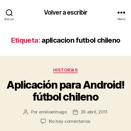
Volver a escribir
Buscar
Menú
Etiqueta:
aplicacion futbol chileno
Categorías
HISTORIAS
Aplicación para Android!
fútbol chileno
Por
emilioelmago
26 abril, 2011
Autor
Fecha
de
de
en
No hay comentarios
la
la
Aplicación