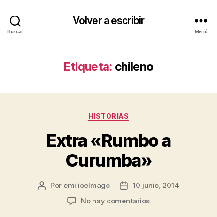
Volver a escribir
Buscar
Menú
Etiqueta:
chileno
Categorías
HISTORIAS
Extra «Rumbo a
Curumba»
Por
emilioelmago
10 junio, 2014
Autor
Fecha
de
de
en
No hay comentarios
la
la
Extra