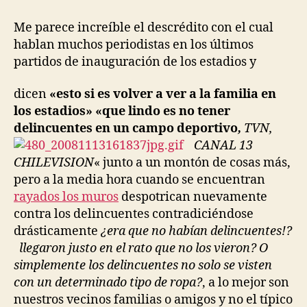
entrada
entrada
vuelva
la
Me parece increíble el descrédito con el cual
familia
hablan muchos periodistas en los últimos
al
partidos de inauguración de los estadios y
estadio!
pfff!!!
dicen
«est
o si
es vo
lve
r a ver
a l
a f
ami
li
a en
l
os estadios»
«que lindo es no tener
delin
cuentes en un campo deportivo
,
T
VN,
CAN
AL 13
CHILEVISION
« junto a un montón de cosas más,
pero a la media hora cuando se encuentran
rayados los muros
despotrican nuevamente
contra los delincuentes contradiciéndose
drásticamente
¿era que no habían delincuentes!?
llegaron just
o en el rato que no los vieron? O
simplemente los delincuentes no solo se visten
con un determinado tipo de ropa?
, a lo mejor son
nuestros vecinos familias o amigos y no el típico