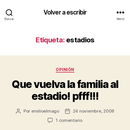
Volver a escribir
Buscar
Menú
Etiqueta:
estadios
Categorías
OPINIÓN
Que vuelva la familia al
estadio! pfff!!!
Por
emilioelmago
24 noviembre, 2008
Autor
Fecha
de
de
en
1 comentario
la
la
Que