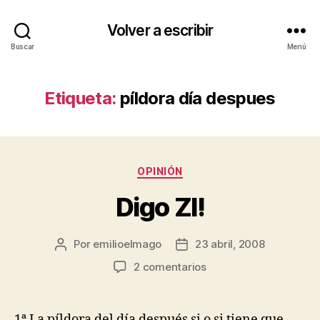
Volver a escribir
Buscar
Menú
Etiqueta:
píldora día despues
Categorías
OPINIÓN
Digo ZI!
Por
emilioelmago
23 abril, 2008
Autor
Fecha
de
de
en
2 comentarios
la
la
Digo
entrada
entrada
ZI!
1ª La píldora del día después si o si tiene que