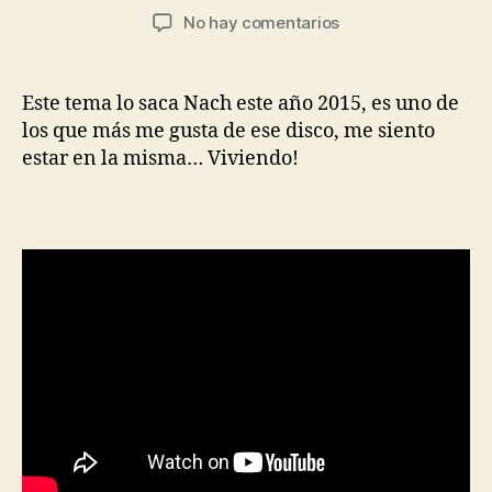
de
de
en
No hay comentarios
la
la
Viviendo
entrada
entrada
Nach:
Este tema lo saca Nach este año 2015, es uno de
los que más me gusta de ese disco, me siento
estar en la misma… Viviendo!