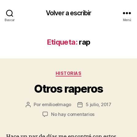
Volver a escribir
Buscar
Menú
Etiqueta:
rap
Categorías
HISTORIAS
Otros raperos
Por
emilioelmago
5 julio, 2017
Autor
Fecha
de
de
en
No hay comentarios
la
la
Otros
entrada
entrada
raperos
Hace un par de días me encontré con estos