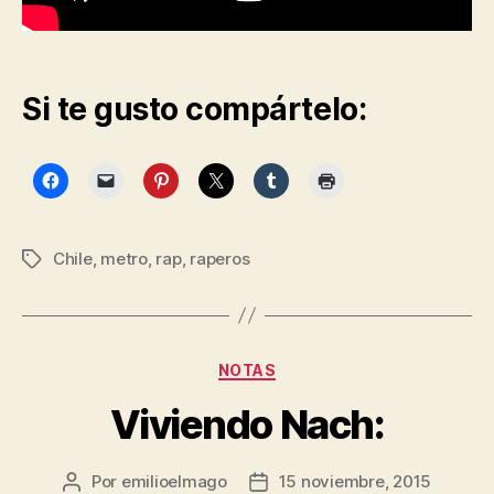
Si te gusto compártelo:
Chile
,
metro
,
rap
,
raperos
Etiquetas
Categorías
NOTAS
Viviendo Nach:
Por
emilioelmago
15 noviembre, 2015
Autor
Fecha