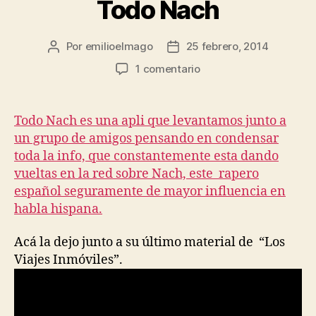
Todo Nach
Por
emilioelmago
25 febrero, 2014
Autor
Fecha
de
de
en
1 comentario
la
la
Todo
entrada
entrada
Nach
Todo Nach es una apli que levantamos junto a
un grupo de amigos pensando en condensar
toda la info, que constantemente esta dando
vueltas en la red sobre Nach, este rapero
español seguramente de mayor influencia en
habla hispana.
Acá la dejo junto a su último material de “Los
Viajes Inmóviles”.