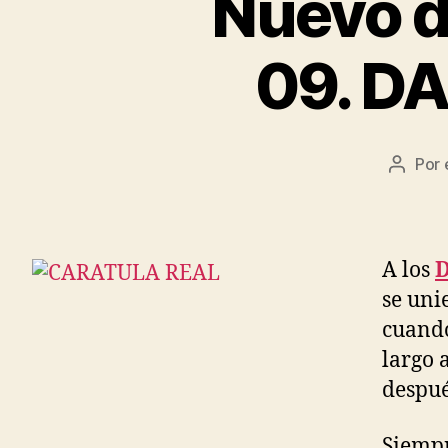
Nuevo d
09. D
Por
Autor
de
la
entrad
A los
D
se uni
cuando
largo 
despué
Siempr