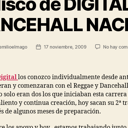
isco de DIGIT
ANCEHALL NAC
emilioelmago
17 noviembre, 2009
No hay com
Fecha
de
la
a
entrada
igital
los conozco individualmente desde an
eran y comenzaran con el Reggae y Dancehall
 solo eran dos los que iniciaban esta carrera
aliento y continua creación, hoy sacan su 2ª t
s de algunos meses de preparación.
e los apoyo y hoy estamos trabajando junto