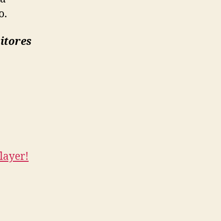
o.
itores
layer!