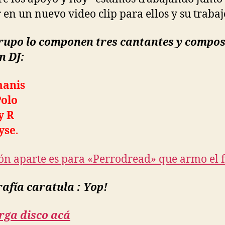
 en un nuevo video clip para ellos y su trabaj
grupo lo componen tres cantantes y compos
n DJ:
manis
Polo
y R
yse
.
n aparte es para «Perrodread» que armo el f
afía caratula : Yop!
rga disco acá