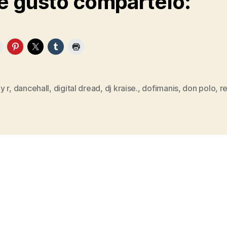
te gusto compártelo:
y r
,
dancehall
,
digital dread
,
dj kraise.
,
dofimanis
,
don polo
,
r
s