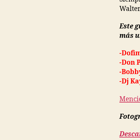
Walter
Este 
más u
-Dofi
-Don 
-Bobb
-Dj Ka
Menció
Fotogr
Desca