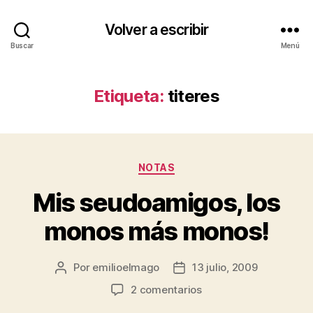
Volver a escribir
Buscar
Menú
Etiqueta:
titeres
Categorías
NOTAS
Mis seudoamigos, los
monos más monos!
Por
emilioelmago
13 julio, 2009
Autor
Fecha
de
de
en
2 comentarios
la
la
Mis