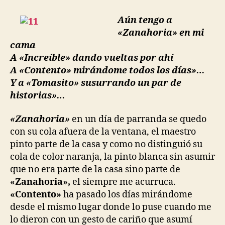
entrada
entrada
seudoamigos,
los
Aún tengo a
monos
«Zanahoria» en mi
más
cama
monos!
A «Increíble» dando vueltas por ahí
A «Contento» mirándome todos los días»…
Y a «Tomasito» susurrando un par de
historias»…
«
Zanahoria»
en un día de parranda se quedo
con su cola afuera de la ventana, el maestro
pinto parte de la casa y como no distinguió su
cola de color naranja, la pinto blanca sin asumir
que no era parte de la casa sino parte de
«Zanahoria»,
el siempre me acurruca.
«Contento»
ha pasado los días mirándome
desde el mismo lugar donde lo puse cuando me
lo dieron con un gesto de cariño que asumí