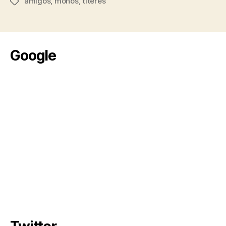
amigos
,
monos
,
titeres
Etiquetas
Google