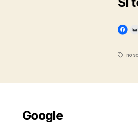
Si 
no s
Etiqueta
Google