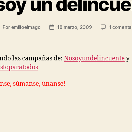
soy un delincue
Por
emilioelmago
18 marzo, 2009
1 comenta
utor
Fecha
e
de
a
la
ntrada
entrada
ndo las campañas de:
Nosoyundelincuente
y
ustoparatodos
nse, súmanse, únanse!