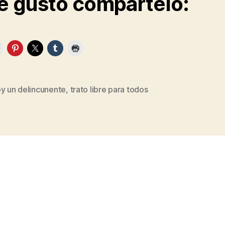
te gusto compártelo:
oy un delincunente
,
trato libre para todos
s