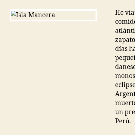
He via
comido
atlánt
zapato
días h
pequeñ
danese
monos 
eclips
Argent
muerte
un pre
Perú.