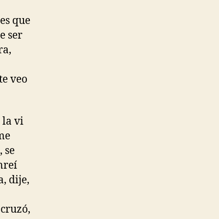
ces que
e ser
ra,
te veo
la vi
 me
, se
nreí
, dije,
cruzó,