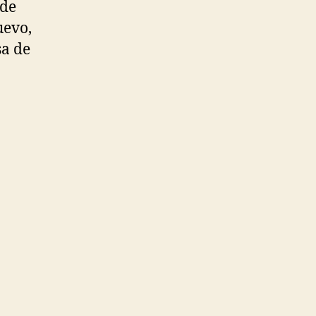
 de
uevo,
sa de