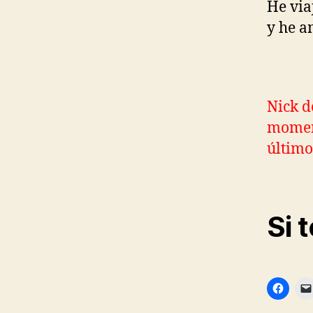
He via
y he a
Nick d
moment
último
Si 