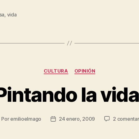
sa
,
vida
s
Categorías
CULTURA
OPINIÓN
Pintando la vida
Por
emilioelmago
24 enero, 2009
2 comentar
utor
Fecha
e
de
la