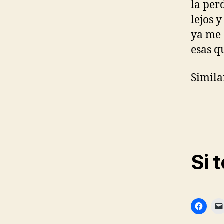
la per
lejos 
ya me 
esas q
Simila
Si 