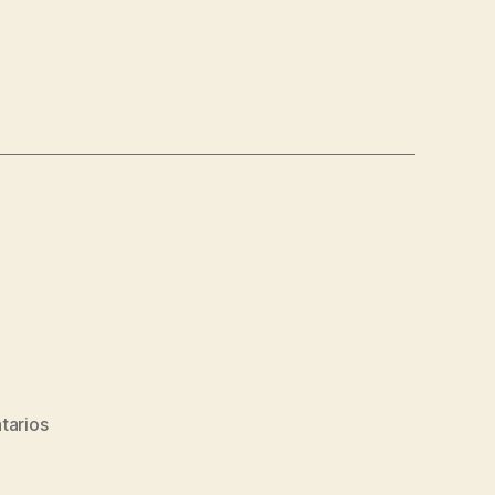
en
tarios
Una
sonrisa.