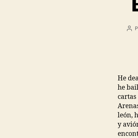
P
Aut
de
la
ent
He dea
he bai
cartas
Arenas
león, 
y avió
encont