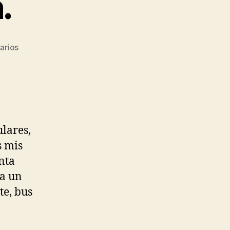
.
en
arios
Buscando
un
fin.
lares,
s mis
nta
 a un
te, bus