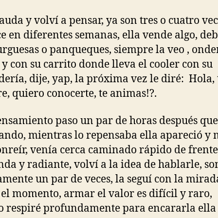
ada
entrada
rauda y volví a pensar, ya son tres o cuatro ve
e en diferentes semanas, ella vende algo, deb
guesas o panqueques, siempre la veo , onde
 y con su carrito donde lleva el cooler con su
ería, dije, yap, la próxima vez le diré: Hola, 
e, quiero conocerte, te animas!?.
ensamiento paso un par de horas después que 
ndo, mientras lo repensaba ella apareció y
onreír, venía cerca caminado rápido de frente
inda y radiante, volví a la idea de hablarle, so
mente un par de veces, la seguí con la mirada
s el momento, armar el valor es difícil y raro,
 respiré profundamente para encararla ella 