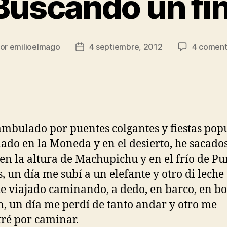
Buscando un fin
or
emilioelmago
4 septiembre, 2012
4 coment
or
Fecha
de
la
rada
entrada
mbulado por puentes colgantes y fiestas popu
lado en la Moneda y en el desierto, he sacado
 en la altura de Machupichu y en el frío de Pu
, un día me subí a un elefante y otro di leche
he viajado caminando, a dedo, en barco, en bo
n, un día me perdí de tanto andar y otro me
ré por caminar.