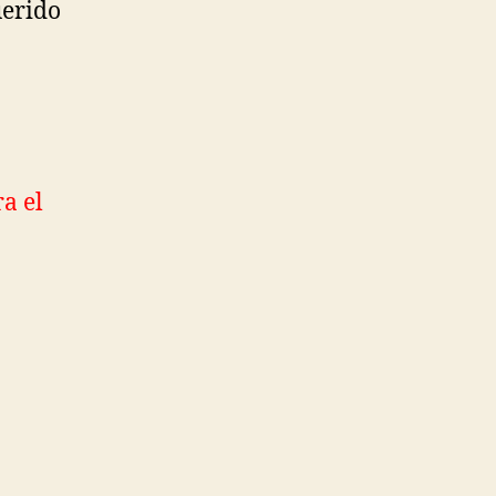
uerido
a el