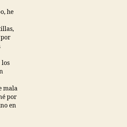
o, he
illas,
 por
n
 los
un
de mala
né por
ino en