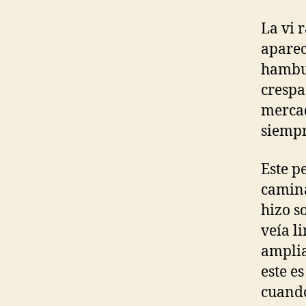
entr
La vi 
aparec
hambur
crespa
mercad
siempr
Este p
camina
hizo s
veía l
amplia
este e
cuando