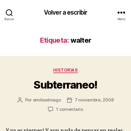
Volver a escribir
Buscar
Menú
Etiqueta:
walter
Categorías
HISTORIAS
Subterraneo!
Por
emilioelmago
7 noviembre, 2008
Autor
Fecha
de
de
en
1 comentario
la
la
Subterraneo!
entrada
entrada
Y ya es viernes! Y aun nada de pensar en reales