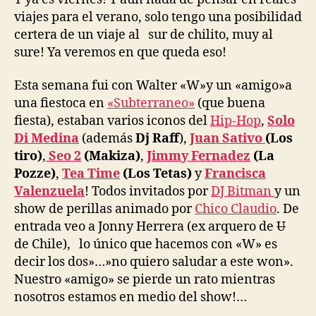
viajes para el verano, solo tengo una posibilidad
certera de un viaje al sur de chilito, muy al
sure! Ya veremos en que queda eso!
Esta semana fui con Walter «W»y un «amigo»a
una fiestoca en
«Subterraneo»
(que buena
fiesta), estaban varios iconos del
Hip-Hop
,
Solo
Di Medina
(además
Dj Raff
),
Juan Sativo
(Los
tiro)
,
Seo 2
(Makiza)
,
Jimmy Fernadez
(La
Pozze)
,
Tea Time
(Los Tetas)
y
Francisca
Valenzuela
! Todos invitados por
DJ Bitman
y un
show de perillas animado por
Chico Claudio
. De
entrada veo a Jonny Herrera (ex arquero de
U
de Chile), lo único que hacemos con «W» es
decir los dos»…»no quiero saludar a este won».
Nuestro «amigo» se pierde un rato mientras
nosotros estamos en medio del show!…