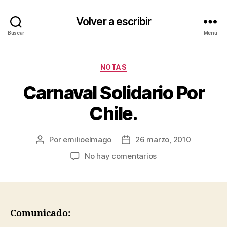
Volver a escribir
Buscar
Menú
Categorías
NOTAS
Carnaval Solidario Por
Chile.
Por
emilioelmago
26 marzo, 2010
Autor
Fecha
de
de
en
No hay comentarios
la
la
Carnaval
entrada
entrada
Solidario
Por
Chile.
Comunicado: