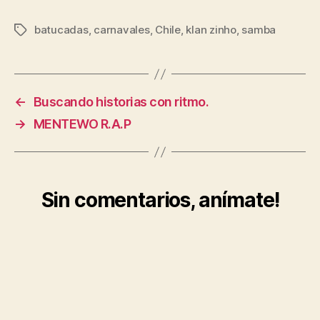
batucadas
,
carnavales
,
Chile
,
klan zinho
,
samba
Etiquetas
←
Buscando historias con ritmo.
→
MENTEWO R.A.P
Sin comentarios, anímate!