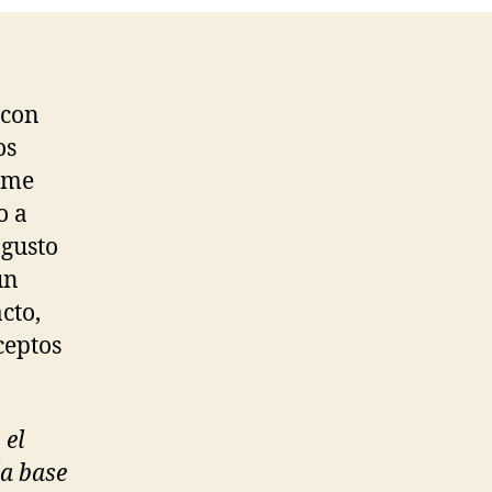
 con
os
 me
o a
 gusto
un
cto,
ceptos
 el
la base