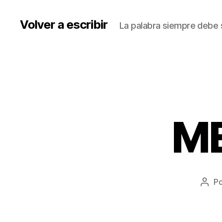
Volver a escribir
La palabra siempre debe s
ME
P
Auto
de
la
entr