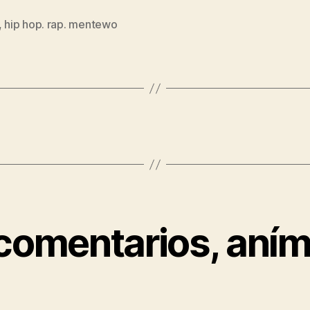
,
hip hop. rap. mentewo
s
 comentarios, aním