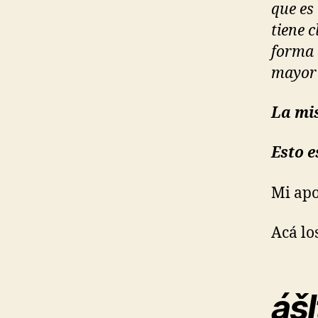
que es
tiene 
forma 
mayor 
La mis
Esto e
Mi apo
Acá l
ášl