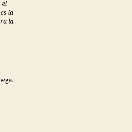
 el
es la
ra la
pega.