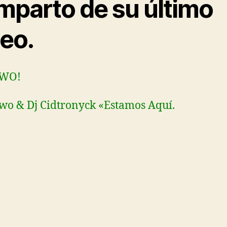
mparto de su último
deo.
eWO!
o & Dj Cidtronyck «Estamos Aquí.