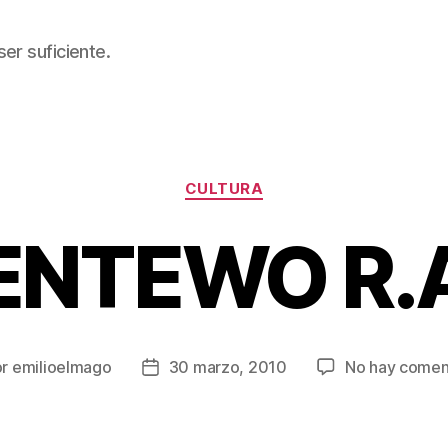
er suficiente.
Categorías
CULTURA
NTEWO R.
or
emilioelmago
30 marzo, 2010
No hay comen
r
Fecha
de
la
ada
entrada