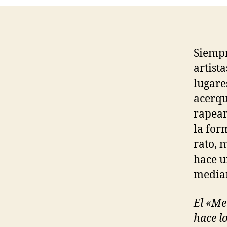
Siempr
artist
lugare
acerqu
rapear
la for
rato, 
hace u
media
El «Me
hace l