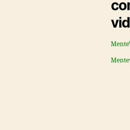
co
vi
Ment
Mentew