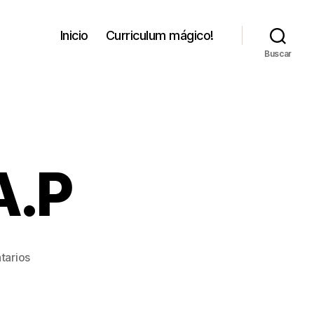
Inicio
Curriculum mágico!
Buscar
A.P
en
tarios
MENTEWO
R.A.P