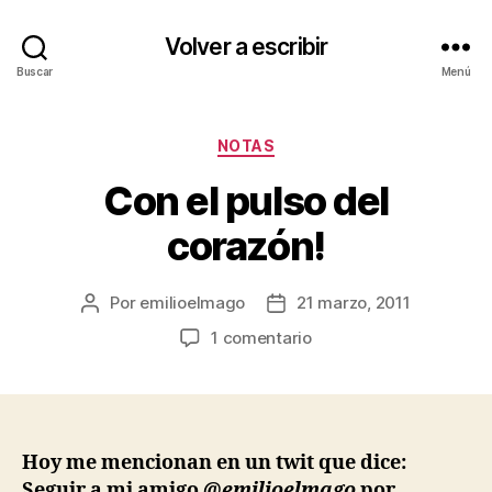
Volver a escribir
Buscar
Menú
Categorías
NOTAS
Con el pulso del
corazón!
Por
emilioelmago
21 marzo, 2011
Autor
Fecha
de
de
en
1 comentario
la
la
Con
entrada
entrada
el
pulso
del
corazón!
Hoy me mencionan en un twit que dice:
Seguir a mi amigo
@emilioelmago
por