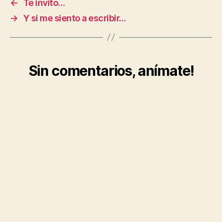
←
Te invito…
→
Y si me siento a escribir…
Sin comentarios, anímate!