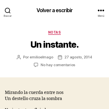
Volver a escribir
Buscar
Menú
Categorías
NOTAS
Un instante.
Por
emilioelmago
27 agosto, 2014
Autor
Fecha
de
de
en
No hay comentarios
la
la
Un
entrada
entrada
instante.
Mirando la cuerda entre nos
Un destello cruza la sombra