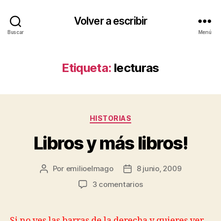
Volver a escribir
Buscar
Menú
Etiqueta:
lecturas
Categorías
HISTORIAS
Libros y más libros!
Por
emilioelmago
8 junio, 2009
Autor
Fecha
de
de
en
3 comentarios
la
la
Libros
entrada
entrada
y
más
Si no ves las barras de la derecha y
quieres ver