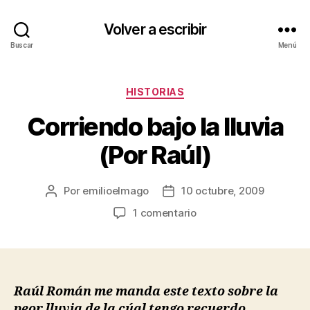
Volver a escribir
Buscar
Menú
Categorías
HISTORIAS
Corriendo bajo la lluvia
(Por Raúl)
Por
emilioelmago
10 octubre, 2009
Autor
Fecha
de
de
en
1 comentario
la
la
Corriendo
entrada
entrada
bajo
la
lluvia
(Por
Raúl Román me manda este texto sobre la
Raúl)
peor lluvia de la cúal tengo recuerdo.