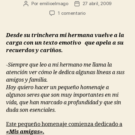
Por
emilioelmago
27 abril, 2009
Autor
Fecha
de
de
en
1 comentario
la
la
Mis
entrada
entrada
amigas!
«Patitaonline»
Desde su trinchera mi hermana vuelve a la
carga con un texto emotivo que apela a su
recuerdos y cariños.
-Siempre que leo a mi hermano me llama la
atención ver cómo le dedica algunas líneas a sus
amigos y familia.
Hoy quiero hacer un pequeño homenaje a
algunos seres que son muy importantes en mi
vida, que han marcado a profundidad y que sin
duda son esenciales.
Este pequeño homenaje comienza dedicado a
«Mis amigas».