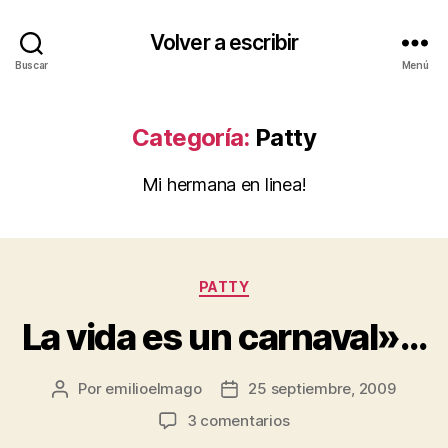
Volver a escribir
Buscar
Menú
Categoría:
Patty
Mi hermana en linea!
Categorías
PATTY
La vida es un carnaval»…
Por
emilioelmago
25 septiembre, 2009
Autor
Fecha
de
de
en
3 comentarios
la
la
La