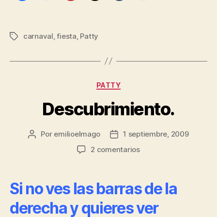
carnaval
,
fiesta
,
Patty
Etiquetas
Categorías
PATTY
Descubrimiento.
Por
emilioelmago
1 septiembre, 2009
Autor
Fecha
de
de
en
2 comentarios
la
la
Descubrimiento.
entrada
entrada
Si no ves las barras de la
derecha y quieres ver