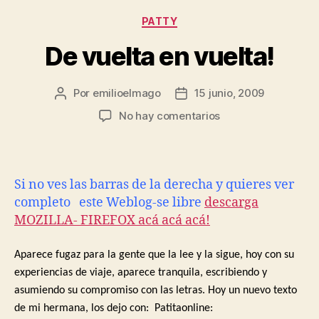
Categorías
PATTY
De vuelta en vuelta!
Por
emilioelmago
15 junio, 2009
Autor
Fecha
de
de
en
No hay comentarios
la
la
De
entrada
entrada
vuelta
en
vuelta!
Si no ves las barras de la derecha y quieres ver
completo este Weblog-se libre
descarga
MOZILLA- FIREFOX acá acá acá!
Aparece fugaz para la gente que la lee y la sigue, hoy con su
experiencias de viaje, aparece tranquila, escribiendo y
asumiendo su compromiso con las letras. Hoy un nuevo texto
de mi hermana, los dejo con: Patitaonline: