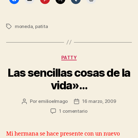
moneda
,
patita
Etiquetas
Categorías
PATTY
Las sencillas cosas de la
vida»…
Por
emilioelmago
16 marzo, 2009
Autor
Fecha
de
de
en
1 comentario
la
la
Las
entrada
entrada
sencillas
cosas
Mi hermana se hace presente con un nuevo
de