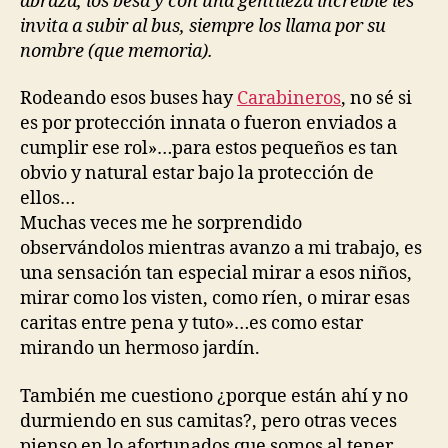
abraza, los besa y con una gentileza increíble les
invita a subir al bus, siempre los llama por su
nombre (que memoria).
Rodeando esos buses hay
Carabineros
, no sé si
es por protección innata o fueron enviados a
cumplir ese rol»…para estos pequeños es tan
obvio y natural estar bajo la protección de
ellos…
Muchas veces me he sorprendido
observándolos mientras avanzo a mi trabajo, es
una sensación tan especial mirar a esos niños,
mirar como los visten, como ríen, o mirar esas
caritas entre pena y tuto»…es como estar
mirando un hermoso jardín.
También me cuestiono ¿porque están ahí y no
durmiendo en sus camitas?, pero otras veces
pienso en lo afortunados que somos al tener