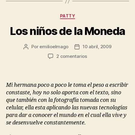
Categorías
PATTY
Los niños de la Moneda
Por
emilioelmago
10 abril, 2009
Autor
Fecha
de
de
en
2 comentarios
la
la
Los
entrada
entrada
niños
de
la
Mi hermana poco a poco le toma el peso a escribir
Moneda
constaste, hoy no solo aporta con el texto, sino
que también con la fotografía tomada con su
celular, ella esta aplicando las nuevas tecnologías
para dar a conocer el mundo en el cual ella vive y
se desenvuelve constantemente.